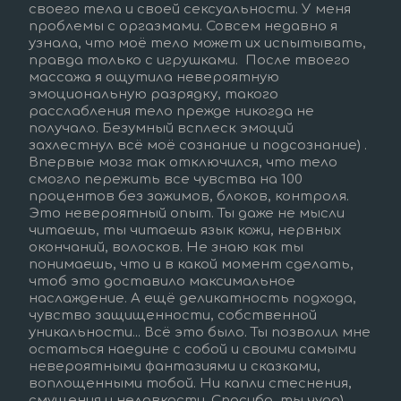
своего тела и своей сексуальности. У меня 
проблемы с оргазмами. Совсем недавно я 
узнала, что моё тело может их испытывать, 
правда только с игрушками.  После твоего 
массажа я ощутила невероятную 
эмоциональную разрядку, такого 
расслабления тело прежде никогда не 
получало. Безумный всплеск эмоций 
захлестнул всë моë сознание и подсознание) . 
Впервые мозг так отключился, что тело 
смогло пережить все чувства на 100 
процентов без зажимов, блоков, контроля. 
Это невероятный опыт. Ты даже не мысли 
читаешь, ты читаешь язык кожи, нервных 
окончаний, волосков. Не знаю как ты 
понимаешь, что и в какой момент сделать, 
чтоб это доставило максимальное 
наслаждение. А ещё деликатность подхода, 
чувство защищенности, собственной 
уникальности... Всё это было. Ты позволил мне 
остаться наедине с собой и своими самыми 
невероятными фантазиями и сказками, 
воплощенными тобой. Ни капли стеснения, 
смущения и неловкости. Спасибо, ты чудо).