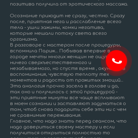
позитива получила от эротического массажа. 
Осознание приходит не сразу, честно. Сразу 
после, приятная нега и расслабление всего 
тела - ушли зажимы, комки негатива, 
которые мешали потоку света всего 
организма.  
В разговоре с мастером после процедуры, 
вспомнила Париж... Побывав впервые в 
городе мечты многих женщин не ощутила 
ничего сверхъестественного и 
незабываемого, но спустя время , окунаясь в 
воспоминания, чувствую теплоту тех 
моментов и радость от прожитых эмоций...
Эта аналогия прочно засела в голове и да, 
так оно и получилось с этой процедурой - 
эти приятные минуты все чаще всплывают 
в моем сознании и заставляют задуматься о 
том, чтоб снова подарить себе эти ни с чем 
не сравнимые переживания.  
Главное, что надо знать перед сеансом, что 
надо довериться своему мастеру и если 
получиться открыться полностью то 