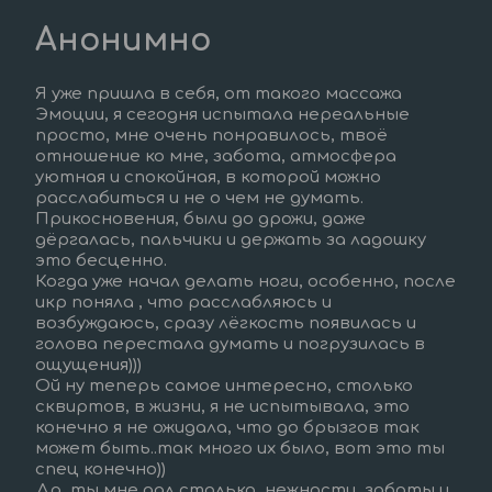
Анонимно
Я уже пришла в себя, от такого массажа
Эмоции, я сегодня испытала нереальные 
просто, мне очень понравилось, твоё 
отношение ко мне, забота, атмосфера 
уютная и спокойная, в которой можно 
расслабиться и не о чем не думать.  
Прикосновения, были до дрожи, даже 
дёргалась, пальчики и держать за ладошку 
это бесценно.
Когда уже начал делать ноги, особенно, после 
икр поняла , что расслабляюсь и 
возбуждаюсь, сразу лёгкость появилась и 
голова перестала думать и погрузилась в 
ощущения)))  
Ой ну теперь самое интересно, столько 
сквиртов, в жизни, я не испытывала, это 
конечно я не ожидала, что до брызгов так 
может быть..так много их было, вот это ты 
спец конечно))
Да, ты мне дал столько, нежности, заботы и 