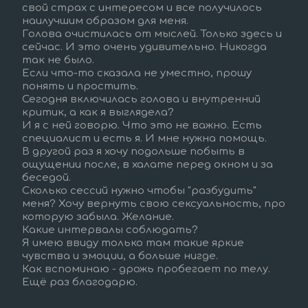
свой страх с интересом и все получилось 
наилучшим образом для меня.  
Голова очистилась от мыслей. Только здесь и 
сейчас. И это очень удивительно. Никогда 
так не было.  
Если что-то сказала не уместно, прошу 
понять и простить.
Сегодня включилась голова и внутренний 
критик, а как я выглядела?
И я с ней говорю. Что это не важно. Есть 
специалист и есть я. И мне нужна помощь.  
В другой раз я хочу подольше побыть в 
ощущении после, в халате перед окном и за 
беседой. 
Сколько сессий нужно чтобы "разбудить" 
меня? Хочу вернуть свою сексуальность, про 
которую забыла. Желание.  
Какие интервалы соблюдать?  
Я имею ввиду только там такие яркие 
чувства и эмоции, а больше нигде.  
Как вспоминаю - дрожь пробегает по телу.  
Ещё раз благодарю.