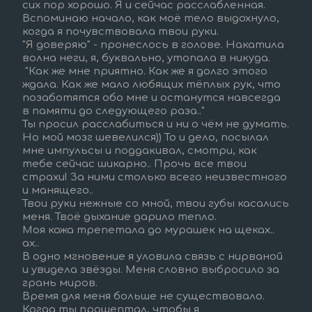
сих пор хорошо. Я и сейчас расслабленная.
Вспоминаю начало, как моё тело выдохнуло, 
когда я почувствовала твои руки.
"Я доверяю" - пронеслось в голове. Накатила 
волна неги, я, буквально, утопала в никуда.
 "Как же мне приятно. Как же я долго этого 
ждала. Как же мало любящих тёплых рук, что 
позаботятся обо мне и останутся навсегда 
в памяти до следующего раза.."
Ты просил расслабиться и ни о чём не думать. 
Но мой мозг шевелился)) То и дело, посылал 
мне импульсы и поддакивал, смотри, как 
тебе сейчас шикарно.. Прочь все твои 
страхи! За ними столько всего неизвестного 
и манящего..
Твои руки нежные со мной, твои губы касались 
меня. Твоё дыхание дарило тепло.  
Моя кожа трепетала до мурашек на щеках.. 
ах..
В одно мгновение я уловила связь с нирваной 
и увидела звёзды. Меня словно выбросило за 
грань миров.  
Время для меня больше не существовало.  
Когда ты прошептал, чтобы я 