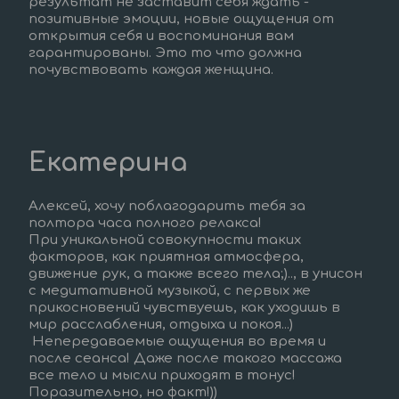
результат не заставит себя ждать - 
позитивные эмоции, новые ощущения от 
открытия себя и воспоминания вам 
гарантированы. Это то что должна 
почувствовать каждая женщина.
Екатерина
Алексей, хочу поблагодарить тебя за 
полтора часа полного релакса!
При уникальной совокупности таких 
факторов, как приятная атмосфера, 
движение рук, а также всего тела;).., в унисон 
с медитативной музыкой, с первых же 
прикосновений чувствуешь, как уходишь в 
мир расслабления, отдыха и покоя...)  
 Непередаваемые ощущения во время и 
после сеанса! Даже после такого массажа 
все тело и мысли приходят в тонус! 
Поразительно, но факт!))  