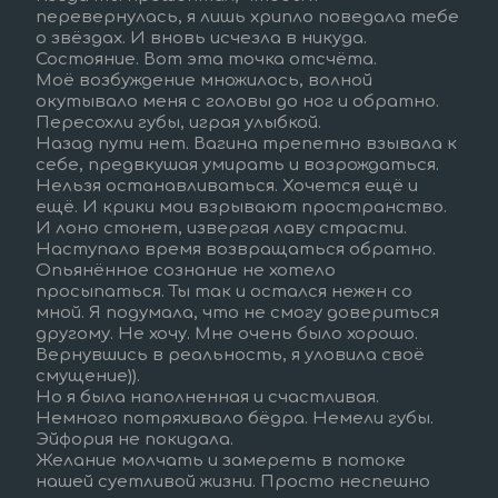
перевернулась, я лишь хрипло поведала тебе 
о звёздах. И вновь исчезла в никуда.
Состояние. Вот эта точка отсчёта.  
Моё возбуждение множилось, волной 
окутывало меня с головы до ног и обратно.  
Пересохли губы, играя улыбкой.  
Назад пути нет. Вагина трепетно взывала к 
себе, предвкушая умирать и возрождаться. 
Нельзя останавливаться. Хочется ещё и 
ещё. И крики мои взрывают пространство. 
И лоно стонет, извергая лаву страсти.
Наступало время возвращаться обратно.  
Опьянённое сознание не хотело 
просыпаться. Ты так и остался нежен со 
мной. Я подумала, что не смогу довериться 
другому. Не хочу. Мне очень было хорошо.  
Вернувшись в реальность, я уловила своё 
смущение)).  
Но я была наполненная и счастливая. 
Немного потряхивало бёдра. Немели губы. 
Эйфория не покидала.  
Желание молчать и замереть в потоке 
нашей суетливой жизни. Просто неспешно 