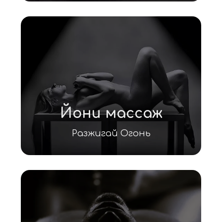
Йони массаж
Разжигай Огонь