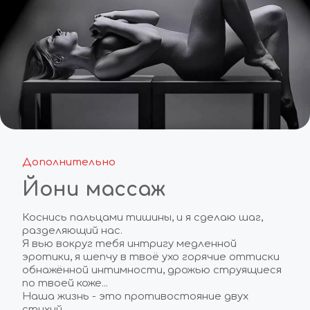
Дополнительно
Йони массаж
Коснись пальцами тишины, и я сделаю шаг, 
разделяющий нас.   
Я вью вокруг тебя интригу медленной 
эротики, я шепчу в твоё ухо горячие оттиски 
обнажённой интимности, дрожью струящиеся 
по твоей коже... 
Наша жизнь - это противостояние двух 
стихий. 